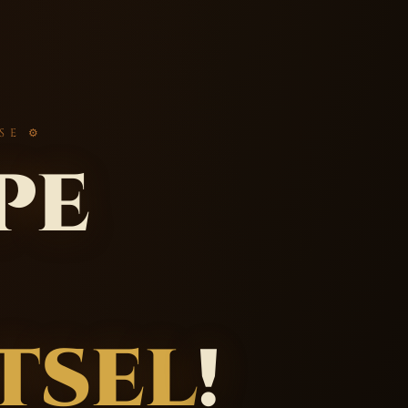
SE ⚙
pe
tsel
!