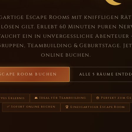
gartige Escape Rooms mit kniffligen Räts
lösen gilt. Erlebt 60 Minuten puren Ne
taucht ein in unvergessliche Abenteuer 
Gruppen, Teambuilding & Geburtstage. Je
online buchen.
SCAPE ROOM BUCHEN
ALLE 5 RÄUME ENTD
👥 Ideal für Teambuilding
🎂 Perfekt zum G
ives Erlebnis
✅ Sofort online buchen
🏆 Einzigartiger Escape Room