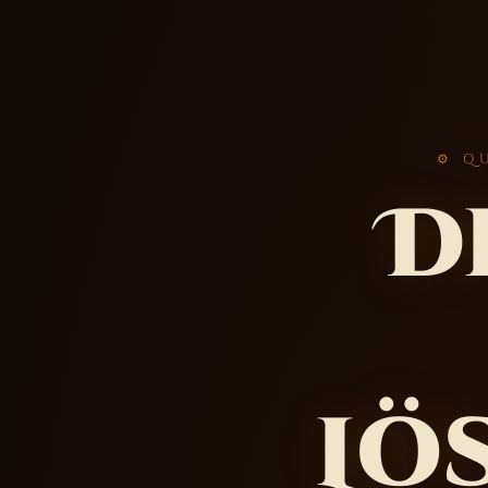
⚙ Q
D
Lö