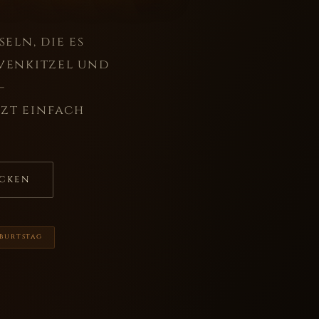
eln, die es
rvenkitzel und
–
tzt einfach
ECKEN
eburtstag