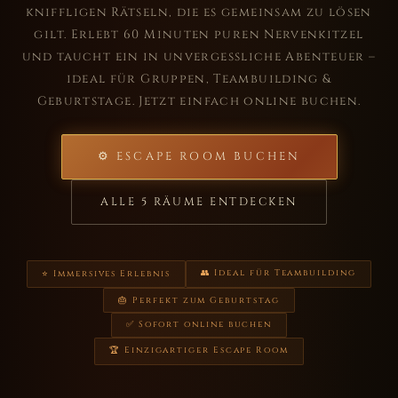
kniffligen Rätseln, die es gemeinsam zu lösen
gilt. Erlebt 60 Minuten puren Nervenkitzel
und taucht ein in unvergessliche Abenteuer –
ideal für Gruppen, Teambuilding &
Geburtstage. Jetzt einfach online buchen.
⚙ ESCAPE ROOM BUCHEN
ALLE 5 RÄUME ENTDECKEN
👥 Ideal für Teambuilding
⭐ Immersives Erlebnis
🎂 Perfekt zum Geburtstag
✅ Sofort online buchen
🏆 Einzigartiger Escape Room