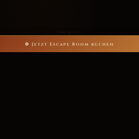
Erkunden
⚙ Jetzt Escape Room buchen
5
60
ESCAPE ROOMS
MINUTEN NERVENKITZEL
bis zu 40
>200★
SPIELER PRO ABENTEUER
POSITIVE REZENSIONEN
6.000+
ZUFRIEDENE ABENTEURER