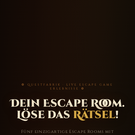
⚙ QUESTFABRIK · LIVE ESCAPE GAME
ERLEBNISSE ⚙
Dein Escape Room.
Löse das
Rätsel
!
Fünf einzigartige Escape Rooms mit