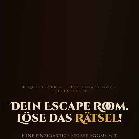
⚙ QUESTFABRIK · LIVE ESCAPE GAME
ERLEBNISSE ⚙
Dein Escape Room.
Löse das
Rätsel
!
Fünf einzigartige Escape Rooms mit