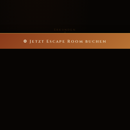
Erkunden
⚙ Jetzt Escape Room buchen
5
60
ESCAPE ROOMS
MINUTEN NERVENKITZEL
bis zu 40
>200★
SPIELER PRO ABENTEUER
POSITIVE REZENSIONEN
6.000+
ZUFRIEDENE ABENTEURER