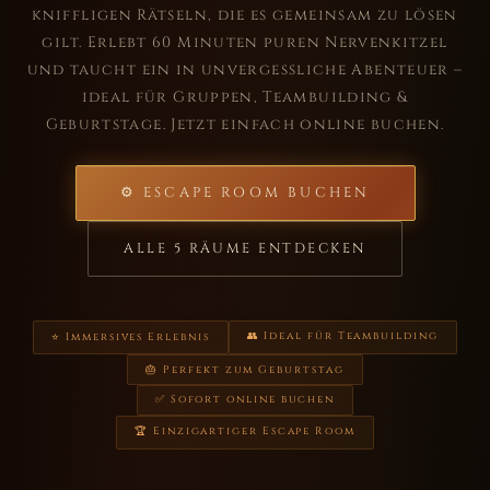
kniffligen Rätseln, die es gemeinsam zu lösen
gilt. Erlebt 60 Minuten puren Nervenkitzel
und taucht ein in unvergessliche Abenteuer –
ideal für Gruppen, Teambuilding &
Geburtstage. Jetzt einfach online buchen.
⚙ ESCAPE ROOM BUCHEN
ALLE 5 RÄUME ENTDECKEN
👥 Ideal für Teambuilding
⭐ Immersives Erlebnis
🎂 Perfekt zum Geburtstag
✅ Sofort online buchen
🏆 Einzigartiger Escape Room