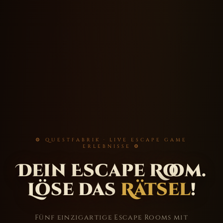
⚙ QUESTFABRIK · LIVE ESCAPE GAME
ERLEBNISSE ⚙
Dein Escape Room.
Löse das
Rätsel
!
Fünf einzigartige Escape Rooms mit