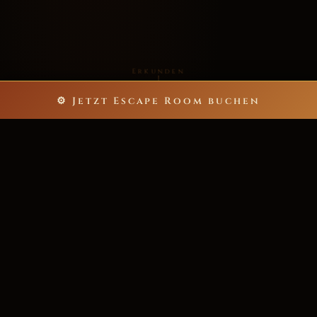
Erkunden
⚙ Jetzt Escape Room buchen
5
60
ESCAPE ROOMS
MINUTEN NERVENKITZEL
bis zu 40
>200★
SPIELER PRO ABENTEUER
POSITIVE REZENSIONEN
6.000+
ZUFRIEDENE ABENTEURER