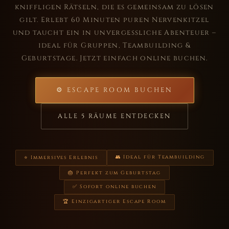
kniffligen Rätseln, die es gemeinsam zu lösen
gilt. Erlebt 60 Minuten puren Nervenkitzel
und taucht ein in unvergessliche Abenteuer –
ideal für Gruppen, Teambuilding &
Geburtstage. Jetzt einfach online buchen.
⚙ ESCAPE ROOM BUCHEN
ALLE 5 RÄUME ENTDECKEN
👥 Ideal für Teambuilding
⭐ Immersives Erlebnis
🎂 Perfekt zum Geburtstag
✅ Sofort online buchen
🏆 Einzigartiger Escape Room