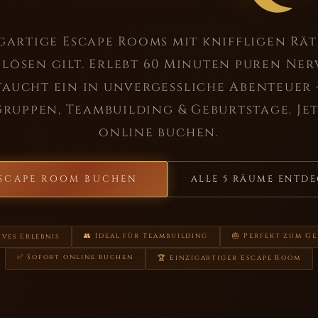
gartige Escape Rooms mit kniffligen Räts
lösen gilt. Erlebt 60 Minuten puren Ne
taucht ein in unvergessliche Abenteuer 
Gruppen, Teambuilding & Geburtstage. Je
online buchen.
SCAPE ROOM BUCHEN
ALLE 5 RÄUME ENTD
👥 Ideal für Teambuilding
🎂 Perfekt zum G
ives Erlebnis
✅ Sofort online buchen
🏆 Einzigartiger Escape Room