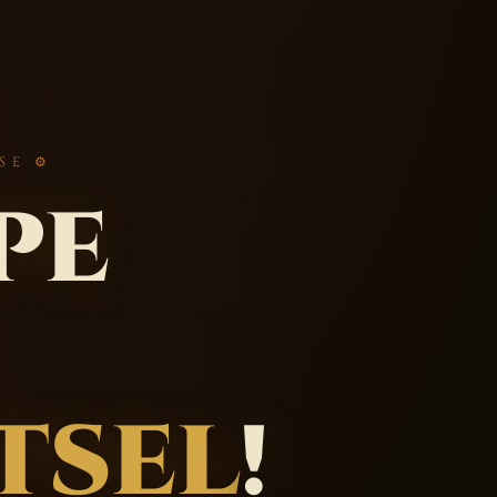
SE ⚙
pe
tsel
!