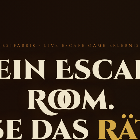
UESTFABRIK · LIVE ESCAPE GAME ERLEBNIS
ein Esca
Room.
se das
Rä