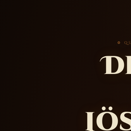
⚙ Q
D
Lö