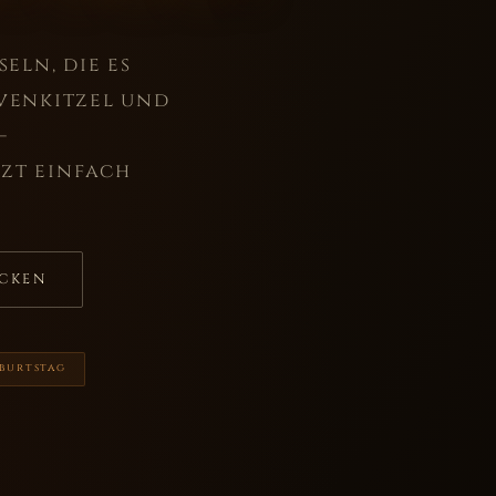
eln, die es
rvenkitzel und
–
tzt einfach
ECKEN
eburtstag