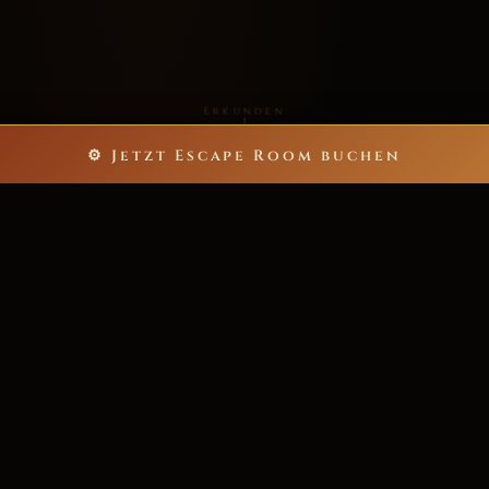
Erkunden
⚙ Jetzt Escape Room buchen
5
60
ESCAPE ROOMS
MINUTEN NERVENKITZEL
bis zu 40
>200★
SPIELER PRO ABENTEUER
POSITIVE REZENSIONEN
6.000+
ZUFRIEDENE ABENTEURER