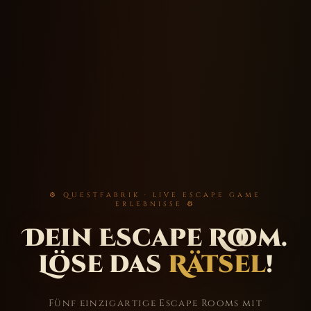
⚙ QUESTFABRIK · LIVE ESCAPE GAME
ERLEBNISSE ⚙
Dein Escape Room.
Löse das
Rätsel
!
Fünf einzigartige Escape Rooms mit