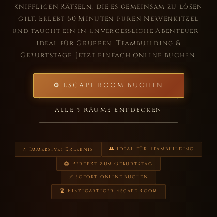
kniffligen Rätseln, die es gemeinsam zu lösen
gilt. Erlebt 60 Minuten puren Nervenkitzel
und taucht ein in unvergessliche Abenteuer –
ideal für Gruppen, Teambuilding &
Geburtstage. Jetzt einfach online buchen.
⚙ ESCAPE ROOM BUCHEN
ALLE 5 RÄUME ENTDECKEN
👥 Ideal für Teambuilding
⭐ Immersives Erlebnis
🎂 Perfekt zum Geburtstag
✅ Sofort online buchen
🏆 Einzigartiger Escape Room