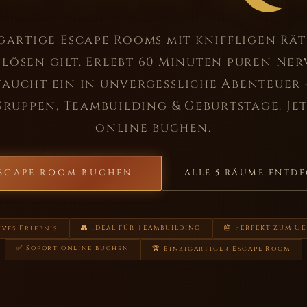
gartige Escape Rooms mit kniffligen Räts
lösen gilt. Erlebt 60 Minuten puren Ne
taucht ein in unvergessliche Abenteuer 
Gruppen, Teambuilding & Geburtstage. Je
online buchen.
SCAPE ROOM BUCHEN
ALLE 5 RÄUME ENTD
👥 Ideal für Teambuilding
🎂 Perfekt zum G
ives Erlebnis
✅ Sofort online buchen
🏆 Einzigartiger Escape Room