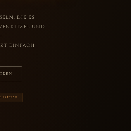
eln, die es
rvenkitzel und
–
tzt einfach
ECKEN
eburtstag