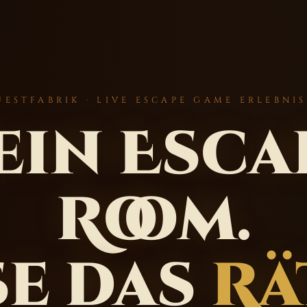
UESTFABRIK · LIVE ESCAPE GAME ERLEBNIS
ein Esca
Room.
se das
Rä