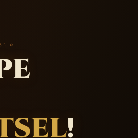
SE ⚙
pe
tsel
!