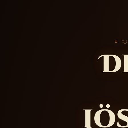
⚙ Q
D
Lö