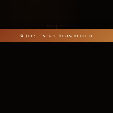
Erkunden
⚙ Jetzt Escape Room buchen
5
60
ESCAPE ROOMS
MINUTEN NERVENKITZEL
bis zu 40
>200★
SPIELER PRO ABENTEUER
POSITIVE REZENSIONEN
6.000+
ZUFRIEDENE ABENTEURER