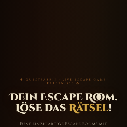
⚙ QUESTFABRIK · LIVE ESCAPE GAME
ERLEBNISSE ⚙
Dein Escape Room.
Löse das
Rätsel
!
Fünf einzigartige Escape Rooms mit