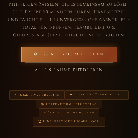
kniffligen Rätseln, die es gemeinsam zu lösen
gilt. Erlebt 60 Minuten puren Nervenkitzel
und taucht ein in unvergessliche Abenteuer –
ideal für Gruppen, Teambuilding &
Geburtstage. Jetzt einfach online buchen.
⚙ ESCAPE ROOM BUCHEN
ALLE 5 RÄUME ENTDECKEN
👥 Ideal für Teambuilding
⭐ Immersives Erlebnis
🎂 Perfekt zum Geburtstag
✅ Sofort online buchen
🏆 Einzigartiger Escape Room