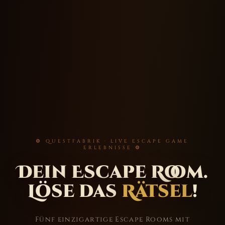
⚙ QUESTFABRIK · LIVE ESCAPE GAME
ERLEBNISSE ⚙
Dein Escape Room.
Löse das
Rätsel
!
Fünf einzigartige Escape Rooms mit