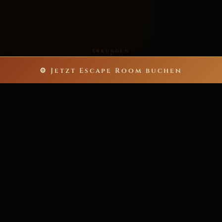
Erkunden
⚙ Jetzt Escape Room buchen
5
60
ESCAPE ROOMS
MINUTEN NERVENKITZEL
bis zu 40
>200★
SPIELER PRO ABENTEUER
POSITIVE REZENSIONEN
6.000+
ZUFRIEDENE ABENTEURER