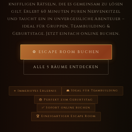
kniffligen Rätseln, die es gemeinsam zu lösen
gilt. Erlebt 60 Minuten puren Nervenkitzel
und taucht ein in unvergessliche Abenteuer –
ideal für Gruppen, Teambuilding &
Geburtstage. Jetzt einfach online buchen.
⚙ ESCAPE ROOM BUCHEN
ALLE 5 RÄUME ENTDECKEN
👥 Ideal für Teambuilding
⭐ Immersives Erlebnis
🎂 Perfekt zum Geburtstag
✅ Sofort online buchen
🏆 Einzigartiger Escape Room