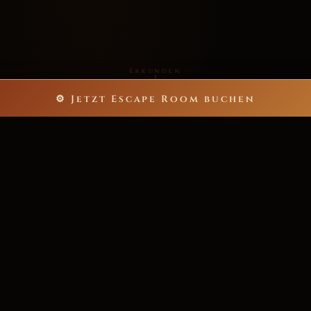
Erkunden
⚙ Jetzt Escape Room buchen
5
60
ESCAPE ROOMS
MINUTEN NERVENKITZEL
bis zu 40
>200★
SPIELER PRO ABENTEUER
POSITIVE REZENSIONEN
6.000+
ZUFRIEDENE ABENTEURER