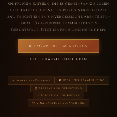
kniffligen Rätseln, die es gemeinsam zu lösen
gilt. Erlebt 60 Minuten puren Nervenkitzel
und taucht ein in unvergessliche Abenteuer –
ideal für Gruppen, Teambuilding &
Geburtstage. Jetzt einfach online buchen.
⚙ ESCAPE ROOM BUCHEN
ALLE 5 RÄUME ENTDECKEN
👥 Ideal für Teambuilding
⭐ Immersives Erlebnis
🎂 Perfekt zum Geburtstag
✅ Sofort online buchen
🏆 Einzigartiger Escape Room