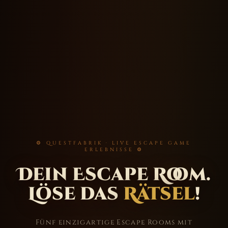
⚙ QUESTFABRIK · LIVE ESCAPE GAME
ERLEBNISSE ⚙
Dein Escape Room.
Löse das
Rätsel
!
Fünf einzigartige Escape Rooms mit