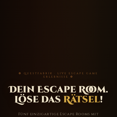
⚙ QUESTFABRIK · LIVE ESCAPE GAME
ERLEBNISSE ⚙
Dein Escape Room.
Löse das
Rätsel
!
Fünf einzigartige Escape Rooms mit