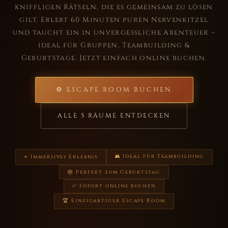
kniffligen Rätseln, die es gemeinsam zu lösen
gilt. Erlebt 60 Minuten puren Nervenkitzel
und taucht ein in unvergessliche Abenteuer –
ideal für Gruppen, Teambuilding &
Geburtstage. Jetzt einfach online buchen.
⚙ ESCAPE ROOM BUCHEN
ALLE 5 RÄUME ENTDECKEN
👥 Ideal für Teambuilding
⭐ Immersives Erlebnis
🎂 Perfekt zum Geburtstag
✅ Sofort online buchen
🏆 Einzigartiger Escape Room