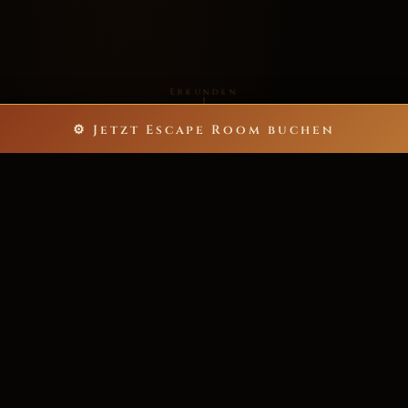
Erkunden
⚙ Jetzt Escape Room buchen
5
60
ESCAPE ROOMS
MINUTEN NERVENKITZEL
bis zu 40
>200★
SPIELER PRO ABENTEUER
POSITIVE REZENSIONEN
6.000+
ZUFRIEDENE ABENTEURER