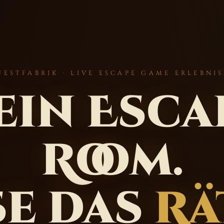
UESTFABRIK · LIVE ESCAPE GAME ERLEBNIS
ein Esca
Room.
se das
Rä