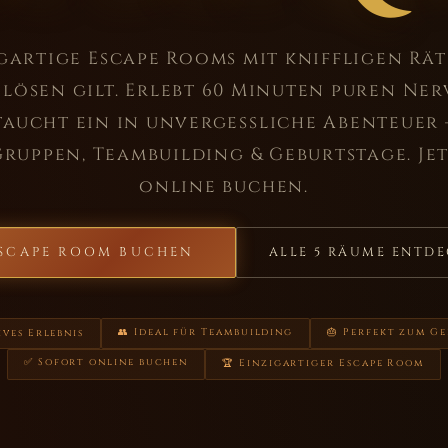
gartige Escape Rooms mit kniffligen Räts
lösen gilt. Erlebt 60 Minuten puren Ne
taucht ein in unvergessliche Abenteuer 
Gruppen, Teambuilding & Geburtstage. Je
online buchen.
SCAPE ROOM BUCHEN
ALLE 5 RÄUME ENTD
👥 Ideal für Teambuilding
🎂 Perfekt zum G
ives Erlebnis
✅ Sofort online buchen
🏆 Einzigartiger Escape Room