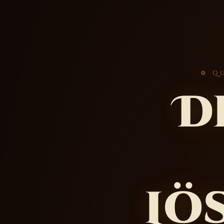
⚙ Q
D
Lö