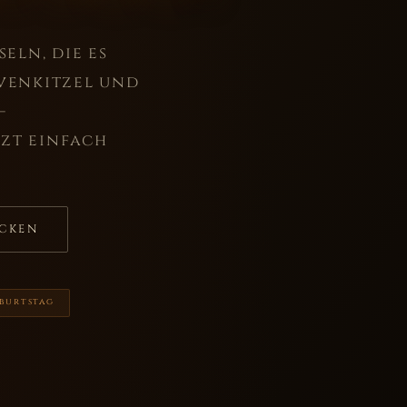
eln, die es
rvenkitzel und
–
tzt einfach
ECKEN
eburtstag