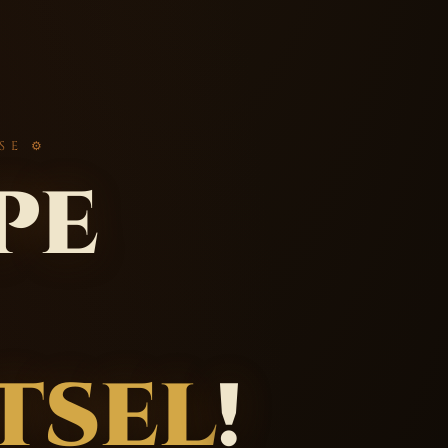
SE ⚙
pe
tsel
!